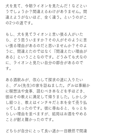
犬を見て、今朝ライオンを見たんだ！などとい
うでしょうか？間違えるわけがありません。間
違えようがないほど、全く違う。というのがこ
の2つの道です。
もし、犬を見てライオンと言い張る人がいた
ら、どう思ういますか？その人がそのように言
い張る理由があるのだと思いませんか？そのよ
うに、間違えたのではなく「間違えたい理由が
ある」ということなのです。どうみても犬なの
に、ライオンと見たい自分の都合があるので
す。
ある酒飲みが、改心して探求の道に入りたい
と、グル(先生)の家を訪ねました。グルは事細か
に瞑想法や食事、読むべき本などを手ほどき、
彼はその教えに満足して帰りました。しかし少
し経つと、教えはインチキだと本を全て売り払
ってしまったのです。彼に尋ねると、もっとも
らしい理由を並べますが、結局はお酒をやめる
ことが耐え難かったのです。
どちらが自分にとって良い道か一目瞭然で間違