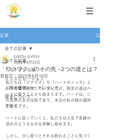
記事
全ての記事
EARTH GYPSY
全ての記事
2022年4月23日
「ワクワク」のその先 -2つの道とは？
ラストダンス展
更新日：
2022年6月18日
インスピレーション
私たちは「ワクワク」や「ハートのノック」と
人間の価値/ハートについて
いう言葉で表現していましたが、探求の道は
ハ
ートに従うこと
から始まります。ハートは、こ
探求について
の世界の主の住処であり、本当の私の隠れ場所
子育て
だからです。
ハートに従っていくと、私たちは人生で奇跡の
流れのようなものを体験し始めます。
しかし、少し経つとそれも終わることに気づく