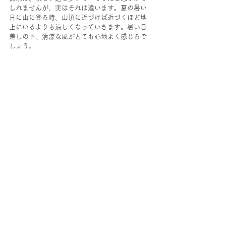
しれませんが、実はそれは違います。夏の暑い
日に山に登る時、山頂に近づけば近づくほど地
上にいるよりも涼しくなっていきます。暑い日
差しの下、清涼な風がとても心地よく感じるで
しょう。
ここからの探求の道は、そのような道なので
す。周りからは険しく見えるかもしれません
が、歩く本人は涼しい中登っていくのです。
探求について
すべて表示
関連記事