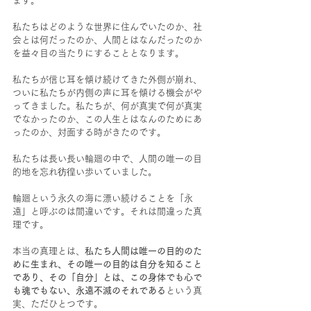
ます。
私たちはどのような世界に住んでいたのか、社
会とは何だったのか、人間とはなんだったのか
を益々目の当たりにすることとなります。
私たちが信じ耳を傾け続けてきた外側が崩れ、
ついに私たちが内側の声に耳を傾ける機会がや
ってきました。私たちが、何が真実で何が真実
でなかったのか、この人生とはなんのためにあ
ったのか、対面する時がきたのです。
私たちは長い長い輪廻の中で、人間の唯一の目
的地を忘れ彷徨い歩いていました。
輪廻という永久の海に漂い続けることを「永
遠」と呼ぶのは間違いです。それは間違った真
理です。
本当の真理とは、
私たち人間は唯一の目的のた
めに生まれ、その唯一の目的は自分を知ること
であり、その「自分」とは、この身体でも心で
も魂でもない、永遠不滅のそれである
という真
実、ただひとつです。