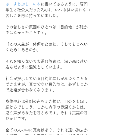
あーすじぷしーの本
に書いてあるように、専門
学生と社会人だった2人は、いつも拭い切れない
苦しさを内に持っていました。
その苦しさの原因のひとつは「目的地」が確か
ではなかったことです。
「この人生が一体何のために、そしてどこへい
くためにあるのか」
それを知らないまま進む旅路は、深い森に迷い
込んだように混沌としています。
社会が提示している目的地にしがみつくことも
できますが、真実でない目的地は、必ずどこか
で辻褄が合わなくなります。
身体や心は外側の声を聞き続け、自分をも騙し
続けるでしょう。しかし内側の奥深くからは、
違う声があなたを呼ぶのです。それは真実の呼
びかけです。
全ての人の中に真実はあり、それは遠い過去か