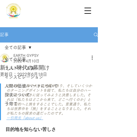
記事
全ての記事
EARTH GYPSY
全ての記事
2022年4月10日
新しい時代の幕開け
ラストダンス展
更新日：
2022年6月18日
インスピレーション
人間の価値/ハートについて
2011年、日本で大きな地震があり、そしていくつか
のターニングポイントを経て、私たちは自分のハー
探求について
トにあった導きに従ってみようと決意しました。そ
れは「私たちはどこから来て、どこへ行くのか」と
子育て
いう目的へと旅をすることでした。言葉通り、私た
ちは世界中を「旅」をすることとなりました。それ
が私たちの探求の道だったのです。
ー引用元「about us」
目的地を知らない苦しさ